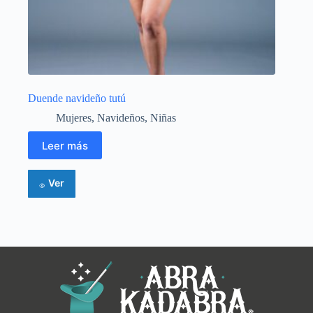
Duende navideño tutú
Mujeres
,
Navideños
,
Niñas
Leer más
Ver