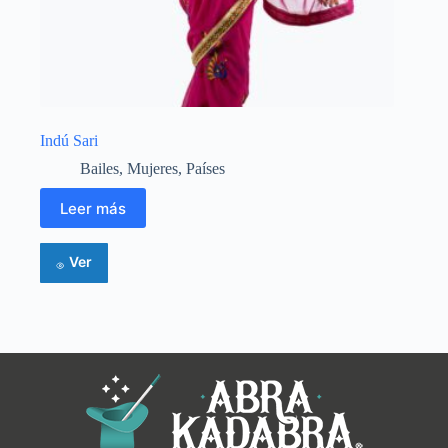
Indú Sari
Bailes
,
Mujeres
,
Países
Leer más
Ver