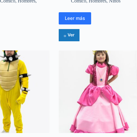
Cómico
,
Hombres
,
Cómico
,
Hombres
,
Niños
Leer más
Ver