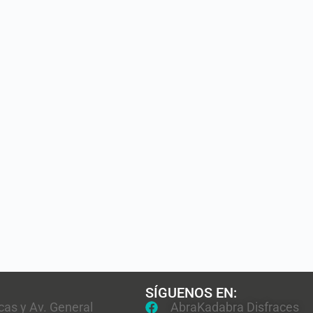
SÍGUENOS EN:
cas y Av. General
AbraKadabra Disfraces