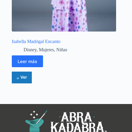
Isabella Madrigal Encanto
Disney
,
Mujeres
,
Niñas
Leer más
Ver