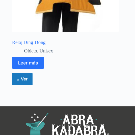
Reloj Ding-Dong
Objeto
,
Unisex
Leer más
Ver