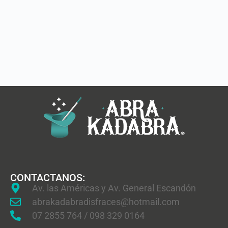
CONTACTANOS:
Av. las Américas y Av. General Escandón
abrakadabradisfraces@hotmail.com
07 2855 764 / 098 329 0164