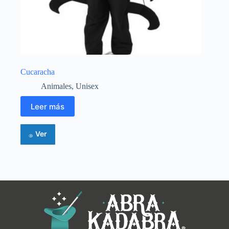
Cucaracha
Animales
,
Unisex
Leer más
Ver