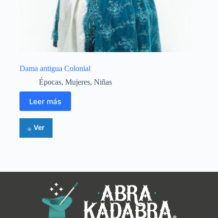
Dama antigua Colonial
Épocas
,
Mujeres
,
Niñas
Leer más
Ver