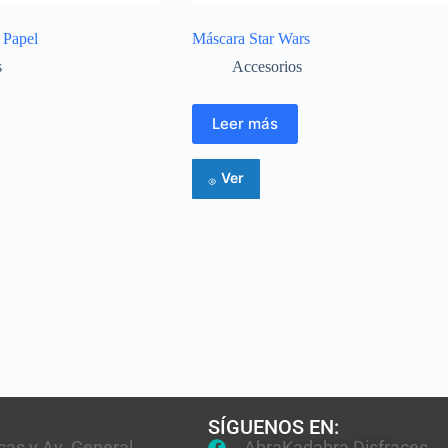
 Papel
Máscara Star Wars
s
Accesorios
Leer más
Ver
SÍGUENOS EN:
cas y Av. General
AbraKadabra Disfraces