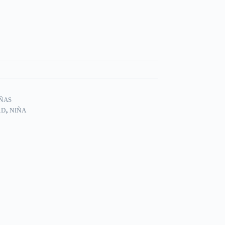
ÑAS
AD
,
NIÑA