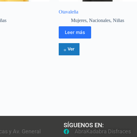
Otavaleña
ñas
Mujeres
,
Nacionales
,
Niñas
Leer más
Ver
SÍGUENOS EN:
cas y Av. General
AbraKadabra Disfraces