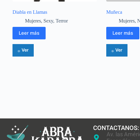
Diabla en Llamas
Muñeca
Mujeres
,
Sexy
,
Terror
Mujeres
,
N
Leer más
Leer más
Ver
Ver
CONTACTANOS:
Av. las Améri