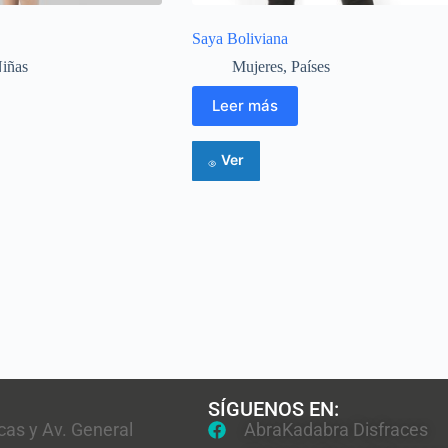
Saya Boliviana
iñas
Mujeres
,
Países
Leer más
Ver
SÍGUENOS EN:
cas y Av. General
AbraKadabra Disfraces