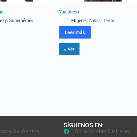
ada
Vampiresa
exy
,
Superhéroes
Mujeres
,
Niñas
,
Terror
Leer más
Ver
SÍGUENOS EN:
cas y Av. General
AbraKadabra Disfraces