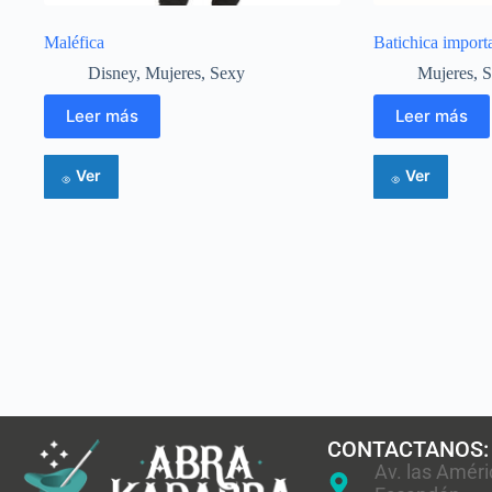
Maléfica
Batichica import
Disney
,
Mujeres
,
Sexy
Mujeres
,
S
Leer más
Leer más
Ver
Ver
CONTACTANOS:
Av. las Améri