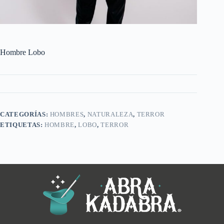
Hombre Lobo
CATEGORÍAS:
HOMBRES
,
NATURALEZA
,
TERROR
ETIQUETAS:
HOMBRE
,
LOBO
,
TERROR